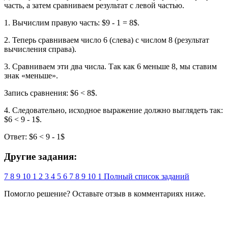
часть, а затем сравниваем результат с левой частью.
1. Вычислим правую часть: $9 - 1 = 8$.
2. Теперь сравниваем число 6 (слева) с числом 8 (результат
вычисления справа).
3. Сравниваем эти два числа. Так как 6 меньше 8, мы ставим
знак «меньше».
Запись сравнения: $6 < 8$.
4. Следовательно, исходное выражение должно выглядеть так:
$6 < 9 - 1$.
Ответ: $6 < 9 - 1$
Другие задания:
7
8
9
10
1
2
3
4
5
6
7
8
9
10
1
Полный список заданий
Помогло решение? Оставьте
отзыв
в комментариях ниже.