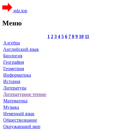
gdz.top
Меню
1
2
3
4
5
6
7
8
9
10
11
Алгебра
Английский язык
Биология
География
Геометрия
Информатика
История
Литература
Литературное чтение
Математика
Музыка
Немецкий язык
Обществознание
Окружающий мир