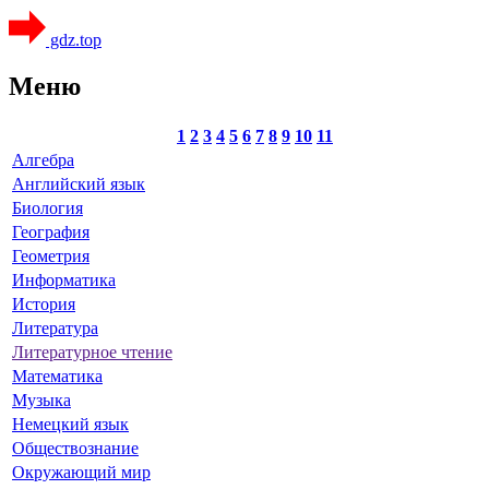
gdz.top
Меню
1
2
3
4
5
6
7
8
9
10
11
Алгебра
Английский язык
Биология
География
Геометрия
Информатика
История
Литература
Литературное чтение
Математика
Музыка
Немецкий язык
Обществознание
Окружающий мир