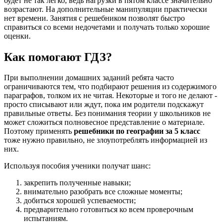
будет не так легко, ведь нагрузки в пятом классе значительно
возрастают. На дополнительные манипуляции практически
нет времени. Занятия с решебником позволят быстро
справиться со всеми недочетами и получать только хорошие
оценки.
Как помогают ГДЗ?
При выполнении домашних заданий ребята часто
ограничиваются тем, что подбирают решения из содержимого
параграфов, толком их не читая. Некоторые и того не делают -
просто списывают или ждут, пока им родители подскажут
правильные ответы. Без понимания теории у школьников не
может сложиться полновесное представление о материале.
Поэтому применять
решебники по географии за 5 класс
тоже нужно правильно, не злоупотреблять информацией из
них.
Используя пособия ученики получат шанс:
закрепить полученные навыки;
внимательно разобрать все сложные моменты;
добиться хорошей успеваемости;
предварительно готовиться ко всем проверочным
испытаниям.