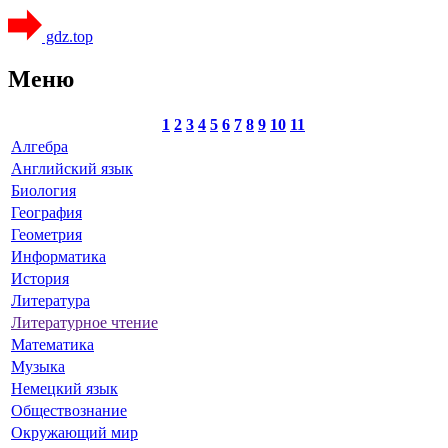
gdz.top
Меню
1
2
3
4
5
6
7
8
9
10
11
Алгебра
Английский язык
Биология
География
Геометрия
Информатика
История
Литература
Литературное чтение
Математика
Музыка
Немецкий язык
Обществознание
Окружающий мир