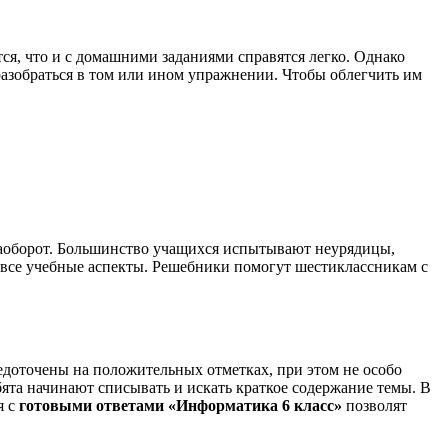
я, что и с домашними заданиями справятся легко. Однако
разобраться в том или ином упражнении. Чтобы облегчить им
наоборот. Большинство учащихся испытывают неурядицы,
ь все учебные аспекты. Решебники помогут шестиклассникам с
едоточены на положительных отметках, при этом не особо
бята начинают списывать и искать краткое содержание темы. В
я с
готовыми ответами «Информатика 6 класс»
позволят