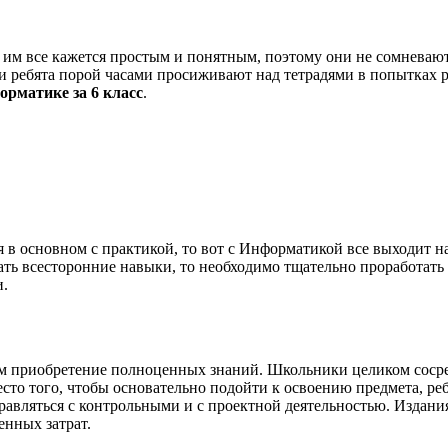
им все кажется простым и понятным, поэтому они не сомневаютс
 и ребята порой часами просиживают над тетрадями в попытках 
орматике за 6 класс
.
в основном с практикой, то вот с Информатикой все выходит 
вать всесторонние навыки, то необходимо тщательно проработат
и.
чем приобретение полноценных знаний. Школьники целиком соср
есто того, чтобы основательно подойти к освоению предмета, ре
равляться с контрольными и с проектной деятельностью. Издани
енных затрат.