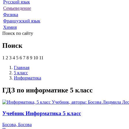
Русский язык
Семьеведение
Физика
Французский язык
Химия
Поиск по сайту
Поиск
1
2
3
4
5
6
7
8
9
10
11
Главная
5 класс
Информатика
ГДЗ по информатике 5 класс
Учебник Информатика 5 класс
Босова, Босова