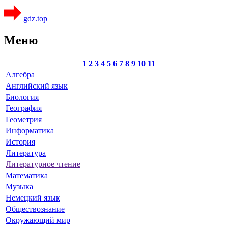
gdz.top
Меню
1
2
3
4
5
6
7
8
9
10
11
Алгебра
Английский язык
Биология
География
Геометрия
Информатика
История
Литература
Литературное чтение
Математика
Музыка
Немецкий язык
Обществознание
Окружающий мир