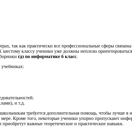
ах, так как практически все профессиональные сферы связаны 
К шестому классу ученики уже должны неплохо ориентироваться
сборники
гдз по информатике 6 класс
.
х учебниках:
довательностей.
ами), и т.д.
 школьникам требуется дополнительная помощь, чтобы лучше в ни
ой мере. Кроме того, некоторые ученики упорно пропускают инф
и приобретут важные теоретические и практические навыки.