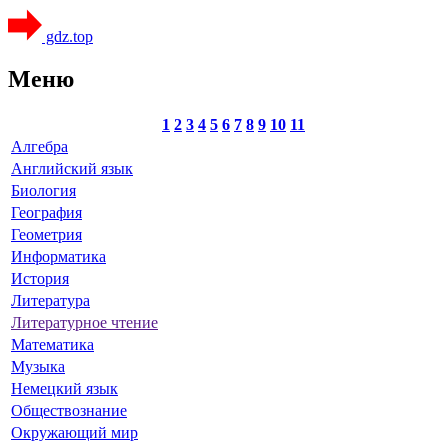
gdz.top
Меню
1
2
3
4
5
6
7
8
9
10
11
Алгебра
Английский язык
Биология
География
Геометрия
Информатика
История
Литература
Литературное чтение
Математика
Музыка
Немецкий язык
Обществознание
Окружающий мир