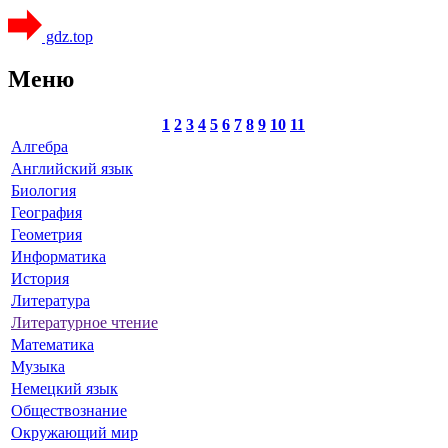
gdz.top
Меню
1
2
3
4
5
6
7
8
9
10
11
Алгебра
Английский язык
Биология
География
Геометрия
Информатика
История
Литература
Литературное чтение
Математика
Музыка
Немецкий язык
Обществознание
Окружающий мир