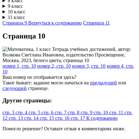
8 класс
9 класс
10 класс
11 класс
Страница 9
Вернуться к содержанию
Страница 11
Cтраница 10
номер 1, стр. 10
номер 2, стр. 10
номер 3, стр. 10
номер 4, стр.
10
Ваш номер не отображается здесь?
Такое бывает: задание могло начаться на
предыдущей
или
следующей
странице.
Другие страницы:
стр. 3
стр. 4
стр. 5
стр. 6
стр. 7
стр. 8
стр. 9
стр. 10
стр. 11
стр.
12
стр. 13
стр. 14
стр. 15
стр. 16
стр. 17
К содержанию
Помогло решение? Оставьте
отзыв
в комментариях ниже.