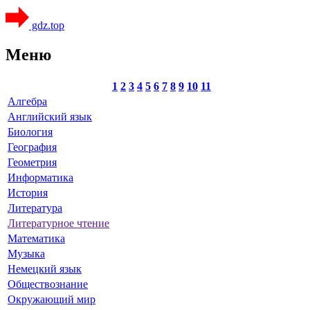
gdz.top
Меню
1
2
3
4
5
6
7
8
9
10
11
Алгебра
Английский язык
Биология
География
Геометрия
Информатика
История
Литература
Литературное чтение
Математика
Музыка
Немецкий язык
Обществознание
Окружающий мир