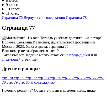
8 класс
9 класс
10 класс
11 класс
Страница 76
Вернуться к содержанию
Страница 78
Cтраница 77
Ваш номер не отображается здесь?
Такое бывает: задание могло начаться на
предыдущей
или
следующей
странице.
Другие страницы:
стр. 70
стр. 71
стр. 72
стр. 73
стр. 74
стр. 75
стр. 76
стр. 77
стр.
78
стр. 79
стр. 80
К содержанию
Помогло решение? Оставьте
отзыв
в комментариях ниже.