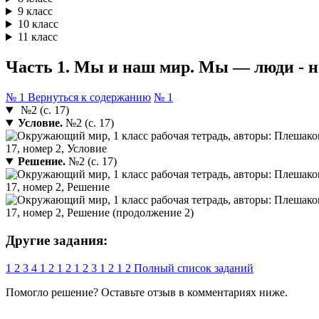
9 класс
10 класс
11 класс
Часть 1. Мы и наш мир. Мы — люди - но
№ 1
Вернуться к содержанию
№ 1
№2 (с. 17)
Условие.
№2 (с. 17)
Решение.
№2 (с. 17)
Другие задания:
1
2
3
4
1
2
1
2
1
2
3
1
2
1
2
Полный список заданий
Помогло решение? Оставьте
отзыв
в комментариях ниже.