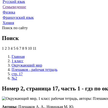
Русский язык
Семьеведение
Физика
Французский язык
Химия
Поиск по сайту
Поиск
1
2
3
4
5
6
7
8
9
10
11
Главная
1 класс
Окружающий мир
Плешаков - рабочая тетрадь
стр. 17
№2
Номер 2, страница 17, часть 1 - гдз п
Авторы:
Плешаков А. А., Новицкая М. Ю.