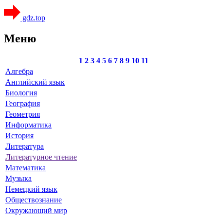
gdz.top
Меню
1
2
3
4
5
6
7
8
9
10
11
Алгебра
Английский язык
Биология
География
Геометрия
Информатика
История
Литература
Литературное чтение
Математика
Музыка
Немецкий язык
Обществознание
Окружающий мир