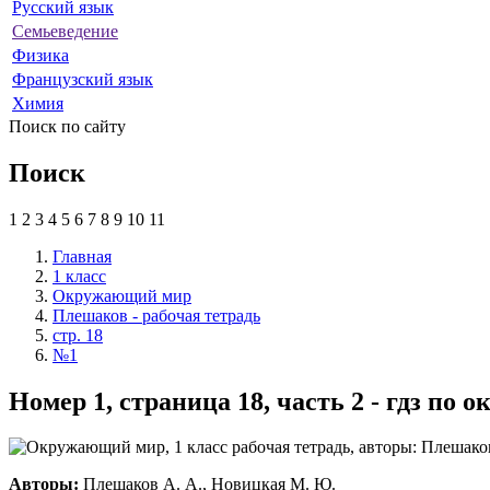
Русский язык
Семьеведение
Физика
Французский язык
Химия
Поиск по сайту
Поиск
1
2
3
4
5
6
7
8
9
10
11
Главная
1 класс
Окружающий мир
Плешаков - рабочая тетрадь
стр. 18
№1
Номер 1, страница 18, часть 2 - гдз п
Авторы:
Плешаков А. А., Новицкая М. Ю.