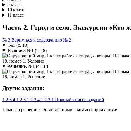
9 класс
10 класс
11 класс
Часть 2. Город и село. Экскурсия «Кто ж
№ 3
Вернуться к содержанию
№ 2
№1 (с. 18)
Условие.
№1 (с. 18)
Решение.
№1 (с. 18)
Другие задания:
1
2
3
4
1
2
3
1
2
3
4
1
2
3
1
Полный список заданий
Помогло решение? Оставьте
отзыв
в комментариях ниже.