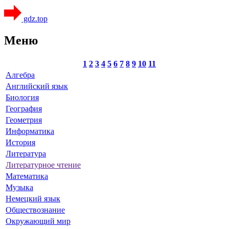
gdz.top
Меню
1
2
3
4
5
6
7
8
9
10
11
Алгебра
Английский язык
Биология
География
Геометрия
Информатика
История
Литература
Литературное чтение
Математика
Музыка
Немецкий язык
Обществознание
Окружающий мир