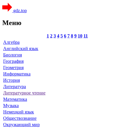
gdz.top
Меню
1
2
3
4
5
6
7
8
9
10
11
Алгебра
Английский язык
Биология
География
Геометрия
Информатика
История
Литература
Литературное чтение
Математика
Музыка
Немецкий язык
Обществознание
Окружающий мир