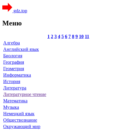
gdz.top
Меню
1
2
3
4
5
6
7
8
9
10
11
Алгебра
Английский язык
Биология
География
Геометрия
Информатика
История
Литература
Литературное чтение
Математика
Музыка
Немецкий язык
Обществознание
Окружающий мир