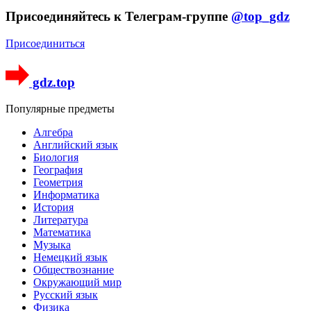
Присоединяйтесь к Телеграм-группе
@top_gdz
Присоединиться
gdz.top
Популярные предметы
Алгебра
Английский язык
Биология
География
Геометрия
Информатика
История
Литература
Математика
Музыка
Немецкий язык
Обществознание
Окружающий мир
Русский язык
Физика