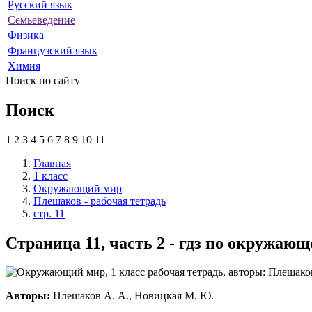
Русский язык
Семьеведение
Физика
Французский язык
Химия
Поиск по сайту
Поиск
1
2
3
4
5
6
7
8
9
10
11
Главная
1 класс
Окружающий мир
Плешаков - рабочая тетрадь
стр. 11
Страница 11, часть 2 - гдз по окружающ
Авторы:
Плешаков А. А., Новицкая М. Ю.