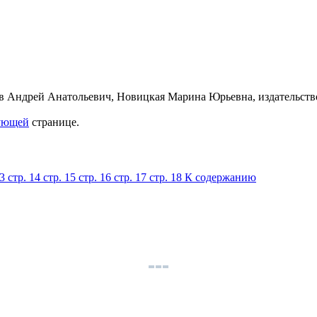
ующей
странице.
13
стр. 14
стр. 15
стр. 16
стр. 17
стр. 18
К содержанию