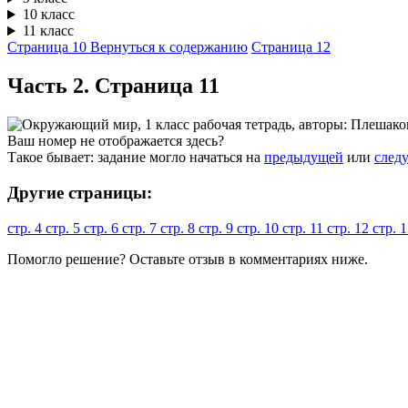
10 класс
11 класс
Страница 10
Вернуться к содержанию
Страница 12
Часть 2. Cтраница 11
Ваш номер не отображается здесь?
Такое бывает: задание могло начаться на
предыдущей
или
след
Другие страницы:
стр. 4
стр. 5
стр. 6
стр. 7
стр. 8
стр. 9
стр. 10
стр. 11
стр. 12
стр. 
Помогло решение? Оставьте
отзыв
в комментариях ниже.