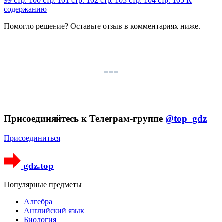
99
стр. 100
стр. 101
стр. 102
стр. 103
стр. 104
стр. 105
К
содержанию
Помогло решение? Оставьте
отзыв
в комментариях ниже.
Присоединяйтесь к Телеграм-группе
@top_gdz
Присоединиться
gdz.top
Популярные предметы
Алгебра
Английский язык
Биология