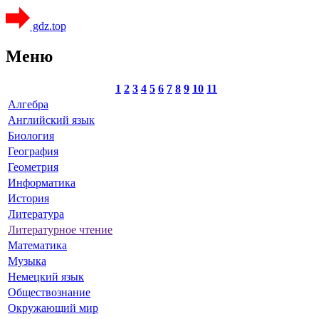
gdz.top
Меню
1
2
3
4
5
6
7
8
9
10
11
Алгебра
Английский язык
Биология
География
Геометрия
Информатика
История
Литература
Литературное чтение
Математика
Музыка
Немецкий язык
Обществознание
Окружающий мир