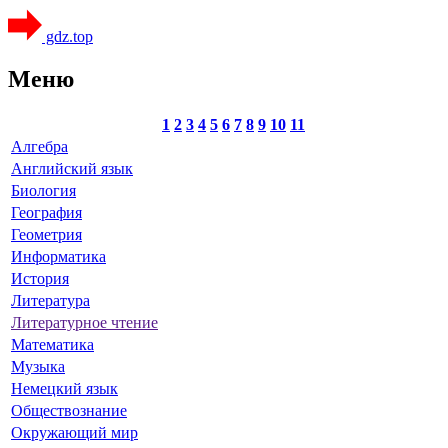
gdz.top
Меню
1
2
3
4
5
6
7
8
9
10
11
Алгебра
Английский язык
Биология
География
Геометрия
Информатика
История
Литература
Литературное чтение
Математика
Музыка
Немецкий язык
Обществознание
Окружающий мир