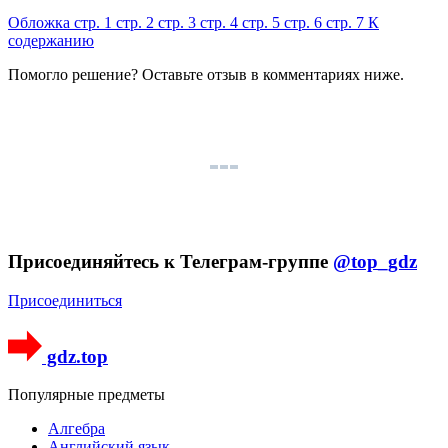
Обложка
стр. 1
стр. 2
стр. 3
стр. 4
стр. 5
стр. 6
стр. 7
К
содержанию
Помогло решение? Оставьте
отзыв
в комментариях ниже.
Присоединяйтесь к Телеграм-группе
@top_gdz
Присоединиться
gdz.top
Популярные предметы
Алгебра
Английский язык