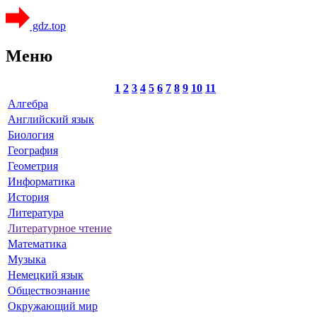
gdz.top
Меню
1
2
3
4
5
6
7
8
9
10
11
Алгебра
Английский язык
Биология
География
Геометрия
Информатика
История
Литература
Литературное чтение
Математика
Музыка
Немецкий язык
Обществознание
Окружающий мир