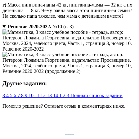
г)
Масса пингвина-папы 42 кг, пингвина-мамы — 32 кг, а их
детёныша — 8 кг. Чему равна масса этой пингвиньей семьи?
На сколько папа тяжелее, чем мама с детёнышем вместе?
Решение 2020-2022.
№10 (с. 3)
Другие задания:
3
4
5
6
7
8
9
10
11
12
13
14
1
2
3
Полный список заданий
Помогло решение? Оставьте
отзыв
в комментариях ниже.