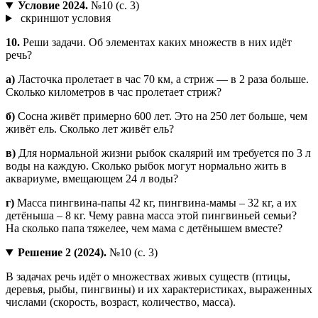
Условие 2024.
№10 (с. 3)
скриншот условия
10.
Реши задачи. Об элементах каких множеств в них идёт
речь?
а)
Ласточка пролетает в час 70 км, а стриж — в 2 раза больше.
Сколько километров в час пролетает стриж?
б)
Сосна живёт примерно 600 лет. Это на 250 лет больше, чем
живёт ель. Сколько лет живёт ель?
в)
Для нормальной жизни рыбок скалярий им требуется по 3 л
воды на каждую. Сколько рыбок могут нормально жить в
аквариуме, вмещающем 24 л воды?
г)
Масса пингвина-папы 42 кг, пингвина-мамы – 32 кг, а их
детёныша – 8 кг. Чему равна масса этой пингвиньей семьи?
На сколько папа тяжелее, чем мама с детёнышем вместе?
Решение 2 (2024).
№10 (с. 3)
В задачах речь идёт о множествах живых существ (птицы,
деревья, рыбы, пингвины) и их характеристиках, выраженных
числами (скорость, возраст, количество, масса).