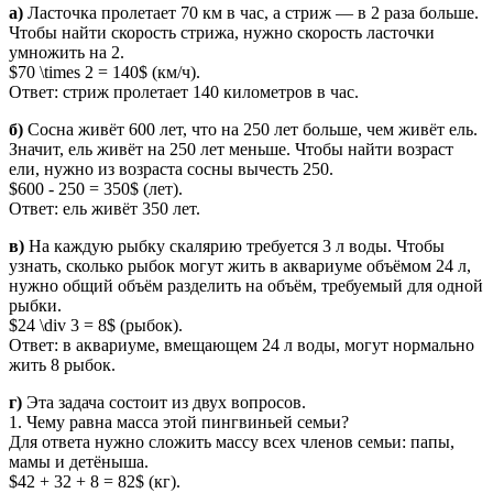
а)
Ласточка пролетает 70 км в час, а стриж — в 2 раза больше.
Чтобы найти скорость стрижа, нужно скорость ласточки
умножить на 2.
$70 \times 2 = 140$ (км/ч).
Ответ: стриж пролетает 140 километров в час.
б)
Сосна живёт 600 лет, что на 250 лет больше, чем живёт ель.
Значит, ель живёт на 250 лет меньше. Чтобы найти возраст
ели, нужно из возраста сосны вычесть 250.
$600 - 250 = 350$ (лет).
Ответ: ель живёт 350 лет.
в)
На каждую рыбку скалярию требуется 3 л воды. Чтобы
узнать, сколько рыбок могут жить в аквариуме объёмом 24 л,
нужно общий объём разделить на объём, требуемый для одной
рыбки.
$24 \div 3 = 8$ (рыбок).
Ответ: в аквариуме, вмещающем 24 л воды, могут нормально
жить 8 рыбок.
г)
Эта задача состоит из двух вопросов.
1. Чему равна масса этой пингвиньей семьи?
Для ответа нужно сложить массу всех членов семьи: папы,
мамы и детёныша.
$42 + 32 + 8 = 82$ (кг).