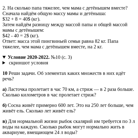
2. На сколько папа тяжелее, чем мама с детёнышем вместе?
Сначала найдём общую массу мамы и детёныша:
$32 + 8 = 40$ (кг).
Затем найдём разницу между массой папы и общей массой
мамы с детёнышем:
$42 - 40 = 2$ (кг).
Ответ: масса этой пингвиньей семьи равна 82 кг. Папа
тяжелее, чем мама с детёнышем вместе, на 2 кг.
Условие 2020-2022.
№10 (с. 3)
скриншот условия
10
Реши задачи. Об элементах каких множеств в них идёт
речь?
a)
Ласточка пролетает в час 70 км, а стриж — в 2 раза больше.
Сколько километров в час пролетает стриж?
б)
Сосна живёт примерно 600 лет. Это на 250 лет больше, чем
живёт ель. Сколько лет живёт ель?
в)
Для нормальной жизни рыбок скалярий им требуется по 3 л
воды на каждую. Сколько рыбок могут нормально жить в
аквариуме, вмещающем 24 л воды?