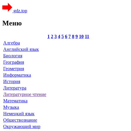
gdz.top
Меню
1
2
3
4
5
6
7
8
9
10
11
Алгебра
Английский язык
Биология
География
Геометрия
Информатика
История
Литература
Литературное чтение
Математика
Музыка
Немецкий язык
Обществознание
Окружающий мир