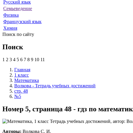
Русский язык
Семьеведение
Физика
Французский язык
Химия
Поиск по сайту
Поиск
1
2
3
4
5
6
7
8
9
10
11
Главная
1 класс
Математика
Волкова - Тетрадь учебных достижений
стр. 48
№5
Номер 5, страница 48 - гдз по математи
Авторы:
Волкова С. И.