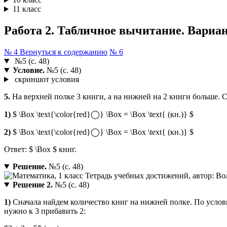
11 класс
Работа 2. Табличное вычитание. Вариант
№ 4
Вернуться к содержанию
№ 6
№5 (с. 48)
Условие.
№5 (с. 48)
скриншот условия
5.
На верхней полке 3 книги, а на нижней на 2 книги больше. С
1)
$ \Box \text{\color{red}◯} \Box = \Box \text{ (кн.)} $
2)
$ \Box \text{\color{red}◯} \Box = \Box \text{ (кн.)} $
Ответ: $ \Box $ книг.
Решение.
№5 (с. 48)
Решение 2.
№5 (с. 48)
1)
Сначала найдем количество книг на нижней полке. По условию
нужно к 3 прибавить 2: