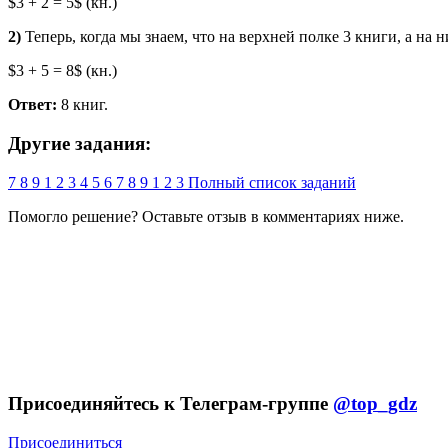
$3 + 2 = 5$ (кн.)
2)
Теперь, когда мы знаем, что на верхней полке 3 книги, а на
$3 + 5 = 8$ (кн.)
Ответ:
8 книг.
Другие задания:
7
8
9
1
2
3
4
5
6
7
8
9
1
2
3
Полный список заданий
Помогло решение? Оставьте
отзыв
в комментариях ниже.
Присоединяйтесь к Телеграм-группе
@top_gdz
Присоединиться