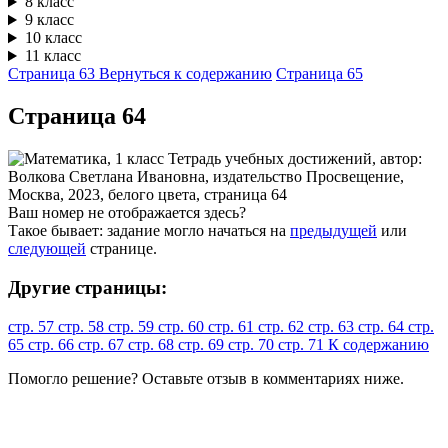
8 класс
9 класс
10 класс
11 класс
Страница 63
Вернуться к содержанию
Страница 65
Cтраница 64
Ваш номер не отображается здесь?
Такое бывает: задание могло начаться на
предыдущей
или
следующей
странице.
Другие страницы:
стр. 57
стр. 58
стр. 59
стр. 60
стр. 61
стр. 62
стр. 63
стр. 64
стр.
65
стр. 66
стр. 67
стр. 68
стр. 69
стр. 70
стр. 71
К содержанию
Помогло решение? Оставьте
отзыв
в комментариях ниже.