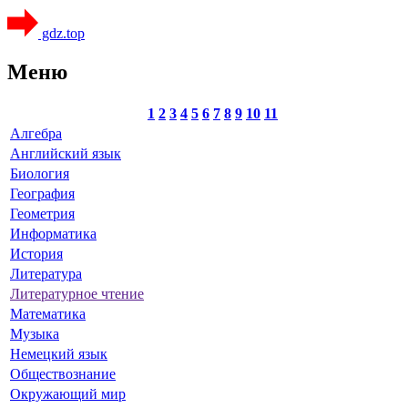
gdz.top
Меню
1
2
3
4
5
6
7
8
9
10
11
Алгебра
Английский язык
Биология
География
Геометрия
Информатика
История
Литература
Литературное чтение
Математика
Музыка
Немецкий язык
Обществознание
Окружающий мир