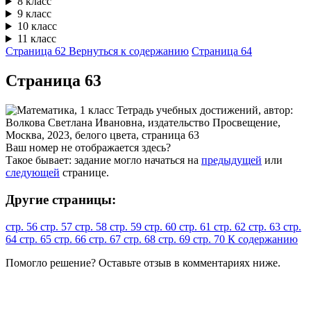
8 класс
9 класс
10 класс
11 класс
Страница 62
Вернуться к содержанию
Страница 64
Cтраница 63
Ваш номер не отображается здесь?
Такое бывает: задание могло начаться на
предыдущей
или
следующей
странице.
Другие страницы:
стр. 56
стр. 57
стр. 58
стр. 59
стр. 60
стр. 61
стр. 62
стр. 63
стр.
64
стр. 65
стр. 66
стр. 67
стр. 68
стр. 69
стр. 70
К содержанию
Помогло решение? Оставьте
отзыв
в комментариях ниже.