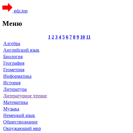
gdz.top
Меню
1
2
3
4
5
6
7
8
9
10
11
Алгебра
Английский язык
Биология
География
Геометрия
Информатика
История
Литература
Литературное чтение
Математика
Музыка
Немецкий язык
Обществознание
Окружающий мир