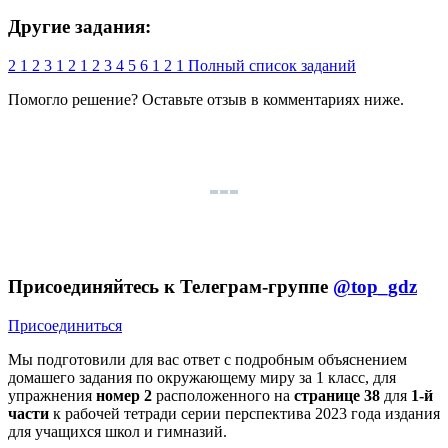
Другие задания:
2
1
2
3
1
2
1
2
3
4
5
6
1
2
1
Полный список заданий
Помогло решение? Оставьте
отзыв
в комментариях ниже.
Присоединяйтесь к Телеграм-группе
@top_gdz
Присоединиться
Мы подготовили для вас ответ c подробным объяснением
домашего задания по окружающему миру за 1 класс, для
упражнения
номер 2
расположенного на
странице 38
для
1-й
части
к рабочей тетради серии перспектива 2023 года издания
для учащихся школ и гимназий.