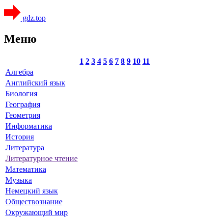
gdz.top
Меню
1
2
3
4
5
6
7
8
9
10
11
Алгебра
Английский язык
Биология
География
Геометрия
Информатика
История
Литература
Литературное чтение
Математика
Музыка
Немецкий язык
Обществознание
Окружающий мир