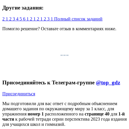
Другие задания:
2
1
2
3
4
5
6
1
2
1
2
1
2
3
1
Полный список заданий
Помогло решение? Оставьте
отзыв
в комментариях ниже.
Присоединяйтесь к Телеграм-группе
@top_gdz
Присоединиться
Мы подготовили для вас ответ c подробным объяснением
домашего задания по окружающему миру за 1 класс, для
упражнения
номер 1
расположенного на
странице 40
для
1-й
части
к рабочей тетради серии перспектива 2023 года издания
для учащихся школ и гимназий.