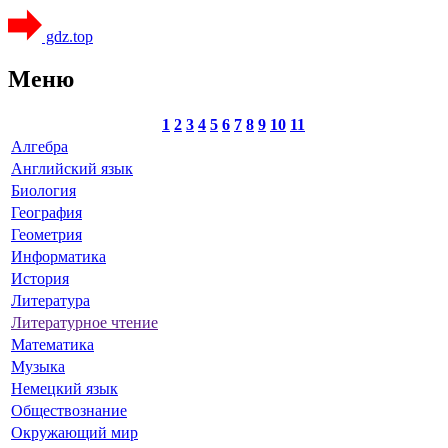
gdz.top
Меню
1
2
3
4
5
6
7
8
9
10
11
Алгебра
Английский язык
Биология
География
Геометрия
Информатика
История
Литература
Литературное чтение
Математика
Музыка
Немецкий язык
Обществознание
Окружающий мир