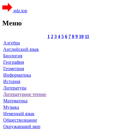
gdz.top
Меню
1
2
3
4
5
6
7
8
9
10
11
Алгебра
Английский язык
Биология
География
Геометрия
Информатика
История
Литература
Литературное чтение
Математика
Музыка
Немецкий язык
Обществознание
Окружающий мир