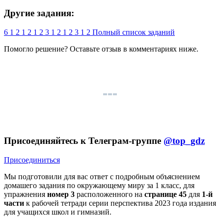
Другие задания:
6
1
2
1
2
1
2
3
1
2
1
2
3
1
2
Полный список заданий
Помогло решение? Оставьте
отзыв
в комментариях ниже.
Присоединяйтесь к Телеграм-группе
@top_gdz
Присоединиться
Мы подготовили для вас ответ c подробным объяснением
домашего задания по окружающему миру за 1 класс, для
упражнения
номер 3
расположенного на
странице 45
для
1-й
части
к рабочей тетради серии перспектива 2023 года издания
для учащихся школ и гимназий.