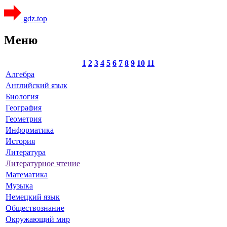
gdz.top
Меню
1
2
3
4
5
6
7
8
9
10
11
Алгебра
Английский язык
Биология
География
Геометрия
Информатика
История
Литература
Литературное чтение
Математика
Музыка
Немецкий язык
Обществознание
Окружающий мир