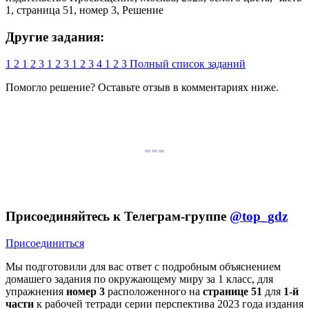
Другие задания:
1
2
1
2
3
1
2
3
1
2
3
4
1
2
3
Полный список заданий
Помогло решение? Оставьте
отзыв
в комментариях ниже.
Присоединяйтесь к Телеграм-группе
@top_gdz
Присоединиться
Мы подготовили для вас ответ c подробным объяснением
домашего задания по окружающему миру за 1 класс, для
упражнения
номер 3
расположенного на
странице 51
для
1-й
части
к рабочей тетради серии перспектива 2023 года издания