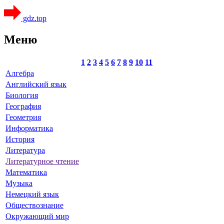
gdz.top
Меню
1
2
3
4
5
6
7
8
9
10
11
Алгебра
Английский язык
Биология
География
Геометрия
Информатика
История
Литература
Литературное чтение
Математика
Музыка
Немецкий язык
Обществознание
Окружающий мир