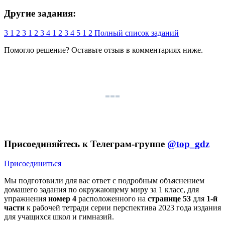
Другие задания:
3
1
2
3
1
2
3
4
1
2
3
4
5
1
2
Полный список заданий
Помогло решение? Оставьте
отзыв
в комментариях ниже.
Присоединяйтесь к Телеграм-группе
@top_gdz
Присоединиться
Мы подготовили для вас ответ c подробным объяснением
домашего задания по окружающему миру за 1 класс, для
упражнения
номер 4
расположенного на
странице 53
для
1-й
части
к рабочей тетради серии перспектива 2023 года издания
для учащихся школ и гимназий.