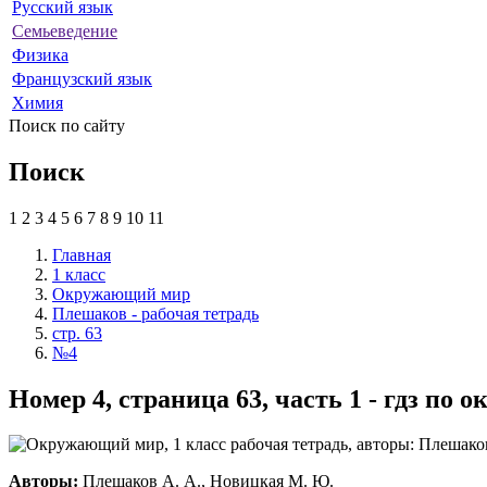
Русский язык
Семьеведение
Физика
Французский язык
Химия
Поиск по сайту
Поиск
1
2
3
4
5
6
7
8
9
10
11
Главная
1 класс
Окружающий мир
Плешаков - рабочая тетрадь
стр. 63
№4
Номер 4, страница 63, часть 1 - гдз п
Авторы:
Плешаков А. А., Новицкая М. Ю.