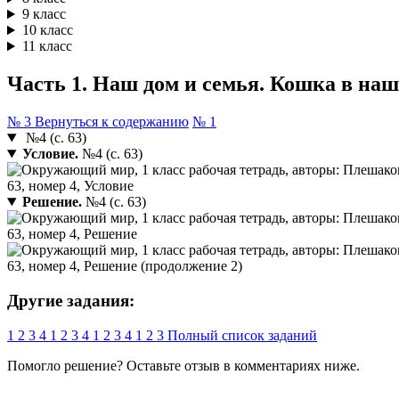
9 класс
10 класс
11 класс
Часть 1. Наш дом и семья. Кошка в наше
№ 3
Вернуться к содержанию
№ 1
№4 (с. 63)
Условие.
№4 (с. 63)
Решение.
№4 (с. 63)
Другие задания:
1
2
3
4
1
2
3
4
1
2
3
4
1
2
3
Полный список заданий
Помогло решение? Оставьте
отзыв
в комментариях ниже.