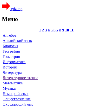
gdz.top
Меню
1
2
3
4
5
6
7
8
9
10
11
Алгебра
Английский язык
Биология
География
Геометрия
Информатика
История
Литература
Литературное чтение
Математика
Музыка
Немецкий язык
Обществознание
Окружающий мир