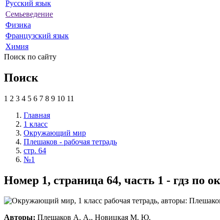
Русский язык
Семьеведение
Физика
Французский язык
Химия
Поиск по сайту
Поиск
1
2
3
4
5
6
7
8
9
10
11
Главная
1 класс
Окружающий мир
Плешаков - рабочая тетрадь
стр. 64
№1
Номер 1, страница 64, часть 1 - гдз п
Авторы:
Плешаков А. А., Новицкая М. Ю.