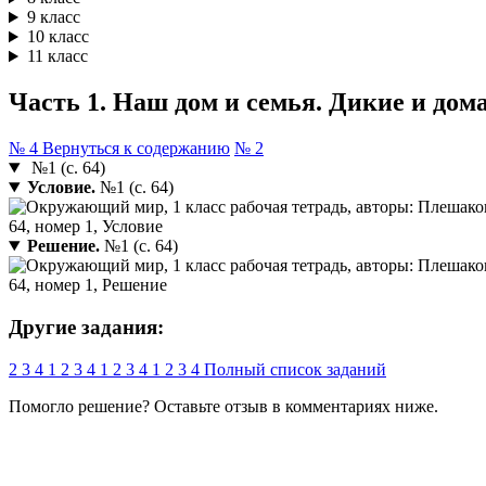
9 класс
10 класс
11 класс
Часть 1. Наш дом и семья. Дикие и дом
№ 4
Вернуться к содержанию
№ 2
№1 (с. 64)
Условие.
№1 (с. 64)
Решение.
№1 (с. 64)
Другие задания:
2
3
4
1
2
3
4
1
2
3
4
1
2
3
4
Полный список заданий
Помогло решение? Оставьте
отзыв
в комментариях ниже.