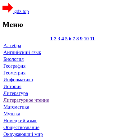
gdz.top
Меню
1
2
3
4
5
6
7
8
9
10
11
Алгебра
Английский язык
Биология
География
Геометрия
Информатика
История
Литература
Литературное чтение
Математика
Музыка
Немецкий язык
Обществознание
Окружающий мир