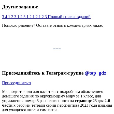
Другие задания:
3
4
1
2
3
1
2
3
1
2
1
2
1
2
3
Полный список заданий
Помогло решение? Оставьте
отзыв
в комментариях ниже.
Присоединяйтесь к Телеграм-группе
@top_gdz
Присоединиться
Мы подготовили для вас ответ c подробным объяснением
домашего задания по окружающему миру за 1 класс, для
упражнения
номер 3
расположенного на
странице 23
для
2-й
части
к рабочей тетради серии перспектива 2023 года издания
для учащихся школ и гимназий.