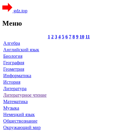
gdz.top
Меню
1
2
3
4
5
6
7
8
9
10
11
Алгебра
Английский язык
Биология
География
Геометрия
Информатика
История
Литература
Литературное чтение
Математика
Музыка
Немецкий язык
Обществознание
Окружающий мир