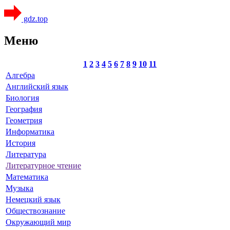
gdz.top
Меню
1
2
3
4
5
6
7
8
9
10
11
Алгебра
Английский язык
Биология
География
Геометрия
Информатика
История
Литература
Литературное чтение
Математика
Музыка
Немецкий язык
Обществознание
Окружающий мир