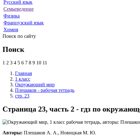
Русский язык
Семьеведение
Физика
Французский язык
Химия
Поиск по сайту
Поиск
1
2
3
4
5
6
7
8
9
10
11
Главная
1 класс
Окружающий мир
Плешаков - рабочая тетрадь
стр. 23
Страница 23, часть 2 - гдз по окружаю
Авторы:
Плешаков А. А., Новицкая М. Ю.