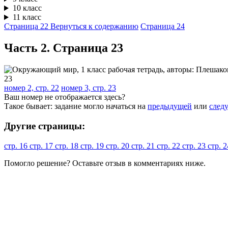
10 класс
11 класс
Страница 22
Вернуться к содержанию
Страница 24
Часть 2. Cтраница 23
номер 2, стр. 22
номер 3, стр. 23
Ваш номер не отображается здесь?
Такое бывает: задание могло начаться на
предыдущей
или
след
Другие страницы:
стр. 16
стр. 17
стр. 18
стр. 19
стр. 20
стр. 21
стр. 22
стр. 23
стр. 
Помогло решение? Оставьте
отзыв
в комментариях ниже.