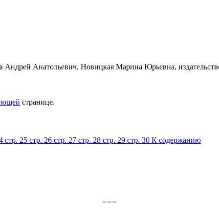
ующей
странице.
24
стр. 25
стр. 26
стр. 27
стр. 28
стр. 29
стр. 30
К содержанию