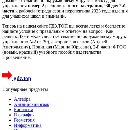
домашего задания по окружающему миру за 1 класс, для
упражнения
номер 2
расположенного на
странице 30
для
2-й
части
к рабочей тетради серии перспектива 2023 года издания
для учащихся школ и гимназий.
Теперь на нашем сайте ГДЗ.ТОП вы всегда легко и бесплатно
найдёте условие с правильным ответом на вопрос «Как
решить ДЗ» и «Как сделать» задание по окружающему миру к
упражнению №2 (с. 30), авторов: Плешаков (Андрей
Анатольевич), Новицкая (Марина Юрьевна), 2-й части ФГОС
(новый, красный) учебного пособия издательства
Просвещение.
gdz.top
Популярные предметы
Алгебра
Английский язык
Биология
География
Геометрия
Информатика