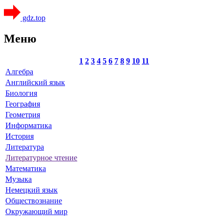
gdz.top
Меню
1
2
3
4
5
6
7
8
9
10
11
Алгебра
Английский язык
Биология
География
Геометрия
Информатика
История
Литература
Литературное чтение
Математика
Музыка
Немецкий язык
Обществознание
Окружающий мир