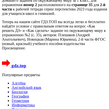
домашего задания по окружающему миру за 1 класс, для
упражнения
номер 2
расположенного на
странице 35
для
2-й
части
к рабочей тетради серии перспектива 2023 года издания
для учащихся школ и гимназий.
Теперь на нашем сайте ГДЗ.ТОП вы всегда легко и бесплатно
найдёте условие с правильным ответом на вопрос «Как
решить ДЗ» и «Как сделать» задание по окружающему миру к
упражнению №2 (с. 35), авторов: Плешаков (Андрей
Анатольевич), Новицкая (Марина Юрьевна), 2-й части ФГОС
(новый, красный) учебного пособия издательства
Просвещение.
gdz.top
Популярные предметы
Алгебра
Английский язык
Биология
География
Геометрия
Информатика