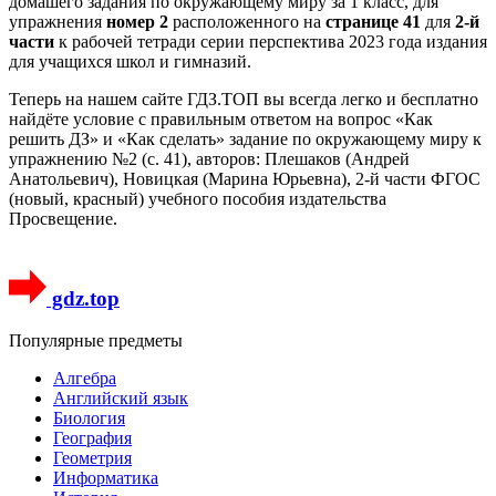
домашего задания по окружающему миру за 1 класс, для
упражнения
номер 2
расположенного на
странице 41
для
2-й
части
к рабочей тетради серии перспектива 2023 года издания
для учащихся школ и гимназий.
Теперь на нашем сайте ГДЗ.ТОП вы всегда легко и бесплатно
найдёте условие с правильным ответом на вопрос «Как
решить ДЗ» и «Как сделать» задание по окружающему миру к
упражнению №2 (с. 41), авторов: Плешаков (Андрей
Анатольевич), Новицкая (Марина Юрьевна), 2-й части ФГОС
(новый, красный) учебного пособия издательства
Просвещение.
gdz.top
Популярные предметы
Алгебра
Английский язык
Биология
География
Геометрия
Информатика