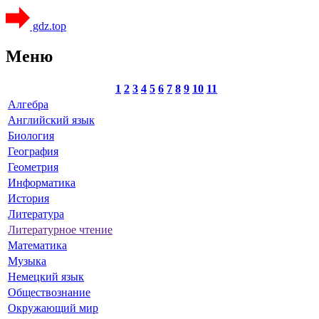
gdz.top
Меню
1
2
3
4
5
6
7
8
9
10
11
Алгебра
Английский язык
Биология
География
Геометрия
Информатика
История
Литература
Литературное чтение
Математика
Музыка
Немецкий язык
Обществознание
Окружающий мир