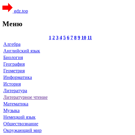
gdz.top
Меню
1
2
3
4
5
6
7
8
9
10
11
Алгебра
Английский язык
Биология
География
Геометрия
Информатика
История
Литература
Литературное чтение
Математика
Музыка
Немецкий язык
Обществознание
Окружающий мир