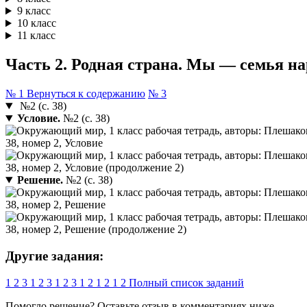
9 класс
10 класс
11 класс
Часть 2. Родная страна. Мы — семья нар
№ 1
Вернуться к содержанию
№ 3
№2 (с. 38)
Условие.
№2 (с. 38)
Решение.
№2 (с. 38)
Другие задания:
1
2
3
1
2
3
1
2
3
1
2
1
2
1
2
Полный список заданий
Помогло решение? Оставьте
отзыв
в комментариях ниже.