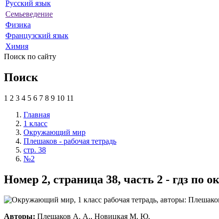
Русский язык
Семьеведение
Физика
Французский язык
Химия
Поиск по сайту
Поиск
1
2
3
4
5
6
7
8
9
10
11
Главная
1 класс
Окружающий мир
Плешаков - рабочая тетрадь
стр. 38
№2
Номер 2, страница 38, часть 2 - гдз п
Авторы:
Плешаков А. А., Новицкая М. Ю.