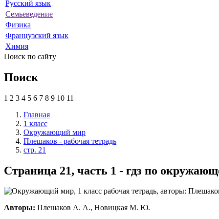
Русский язык
Семьеведение
Физика
Французский язык
Химия
Поиск по сайту
Поиск
1
2
3
4
5
6
7
8
9
10
11
Главная
1 класс
Окружающий мир
Плешаков - рабочая тетрадь
стр. 21
Страница 21, часть 1 - гдз по окружаю
Авторы:
Плешаков А. А., Новицкая М. Ю.