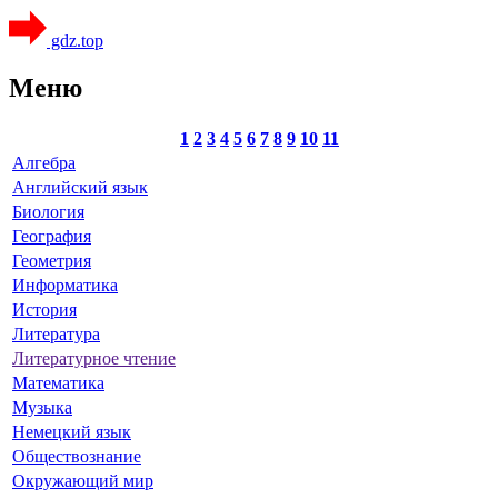
gdz.top
Меню
1
2
3
4
5
6
7
8
9
10
11
Алгебра
Английский язык
Биология
География
Геометрия
Информатика
История
Литература
Литературное чтение
Математика
Музыка
Немецкий язык
Обществознание
Окружающий мир