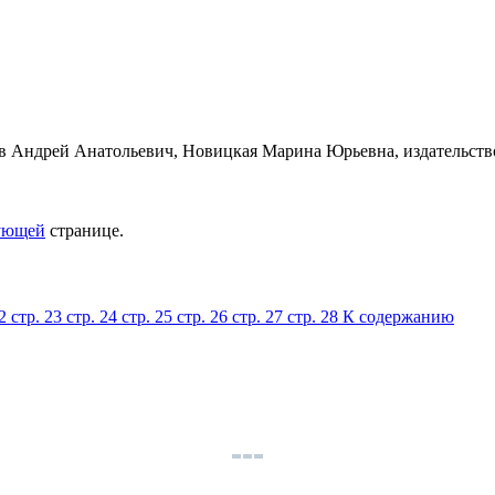
ующей
странице.
22
стр. 23
стр. 24
стр. 25
стр. 26
стр. 27
стр. 28
К содержанию