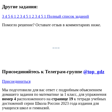
Другие задания:
3
4
5
6
1
2
3
4
5
1
2
3
4
5
1
Полный список заданий
Помогло решение? Оставьте
отзыв
в комментариях ниже.
Присоединяйтесь к Телеграм-группе
@top_gdz
Присоединиться
Мы подготовили для вас ответ c подробным объяснением
домашего задания по математике за 1 класс, для упражнения
номер 4
расположенного на
странице 19
к тетради учебных
достижений серии Школа России 2023 года издания для
учащихся школ и гимназий.