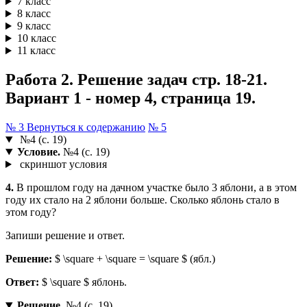
7 класс
8 класс
9 класс
10 класс
11 класс
Работа 2. Решение задач стр. 18-21.
Вариант 1 - номер 4, страница 19.
№ 3
Вернуться к содержанию
№ 5
№4 (с. 19)
Условие.
№4 (с. 19)
скриншот условия
4.
В прошлом году на дачном участке было 3 яблони, а в этом
году их стало на 2 яблони больше. Сколько яблонь стало в
этом году?
Запиши решение и ответ.
Решение:
$ \square + \square = \square $ (ябл.)
Ответ:
$ \square $ яблонь.
Решение.
№4 (с. 19)