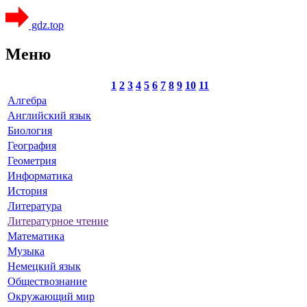
gdz.top
Меню
1
2
3
4
5
6
7
8
9
10
11
Алгебра
Английский язык
Биология
География
Геометрия
Информатика
История
Литература
Литературное чтение
Математика
Музыка
Немецкий язык
Обществознание
Окружающий мир