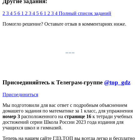
Другие задания:
2
3
4
5
6
1
2
3
4
5
6
1
2
3
4
Полный список заданий
Помогло решение? Оставьте
отзыв
в комментариях ниже.
Присоединяйтесь к Телеграм-группе
@top_gdz
Присоединиться
Мы подготовили для вас ответ c подробным объяснением
домашего задания по математике за 1 класс, для упражнения
номер 3
расположенного на
странице 16
к тетради учебных
достижений серии Школа России 2023 года издания для
учащихся школ и гимназий.
Теперь на нашем сайте ГДЗ.ТОП вы всегда легко и бесплатно