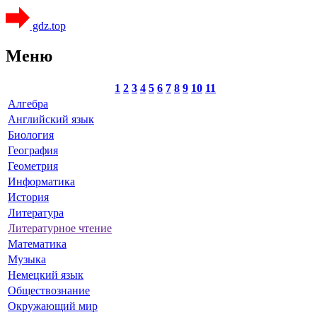
gdz.top
Меню
1
2
3
4
5
6
7
8
9
10
11
Алгебра
Английский язык
Биология
География
Геометрия
Информатика
История
Литература
Литературное чтение
Математика
Музыка
Немецкий язык
Обществознание
Окружающий мир