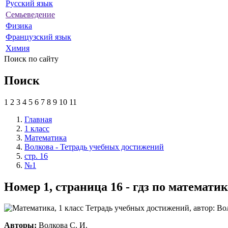
Русский язык
Семьеведение
Физика
Французский язык
Химия
Поиск по сайту
Поиск
1
2
3
4
5
6
7
8
9
10
11
Главная
1 класс
Математика
Волкова - Тетрадь учебных достижений
стр. 16
№1
Номер 1, страница 16 - гдз по математи
Авторы:
Волкова С. И.