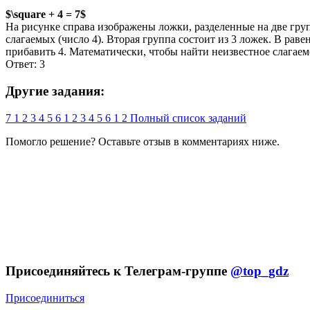
$\square + 4 = 7$
На рисунке справа изображены ложки, разделенные на две групп
слагаемых (число 4). Вторая группа состоит из 3 ложек. В рав
прибавить 4. Математически, чтобы найти неизвестное слагаемое
Ответ: 3
Другие задания:
7
1
2
3
4
5
6
1
2
3
4
5
6
1
2
Полный список заданий
Помогло решение? Оставьте
отзыв
в комментариях ниже.
Присоединяйтесь к Телеграм-группе
@top_gdz
Присоединиться