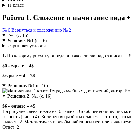
11 класс
Работа 1. Сложение и вычитание вида +- 1
№ 6
Вернуться к содержанию
№ 2
№1 (с. 16)
Условие.
№1 (с. 16)
скриншот условия
1.
По каждому рисунку определи, какое число надо записать в $
$6 - \square = 4$
$\square + 4 = 7$
Решение.
№1 (с. 16)
Решение 2.
№1 (с. 16)
$6 - \square = 4$
На рисунке слева показаны 6 чашек. Это общее количество, кото
разность (число 4). Количество разбитых чашек — это то, что 
вычесть 2. Математически, чтобы найти неизвестное вычитаемое,
Ответ: 2