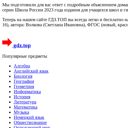
Мы подготовили для вас ответ c подробным объяснением домаш
серии Школа России 2023 года издания для учащихся школ и г
Теперь на нашем сайте ГДЗ.ТОП вы всегда легко и бесплатно н
16), автора: Волкова (Светлана Ивановна), ФГОС (новый, крас
gdz.top
Популярные предметы
Алгебра
Английский язык
Биология
География
Геометрия
Информатика
История
Литература
Математика
Музыка
Немецкий язык
Обществознание
Окружающий мир