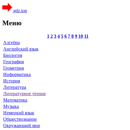
gdz.top
Меню
1
2
3
4
5
6
7
8
9
10
11
Алгебра
Английский язык
Биология
География
Геометрия
Информатика
История
Литература
Литературное чтение
Математика
Музыка
Немецкий язык
Обществознание
Окружающий мир