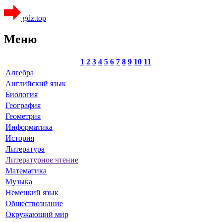
gdz.top
Меню
1
2
3
4
5
6
7
8
9
10
11
Алгебра
Английский язык
Биология
География
Геометрия
Информатика
История
Литература
Литературное чтение
Математика
Музыка
Немецкий язык
Обществознание
Окружающий мир