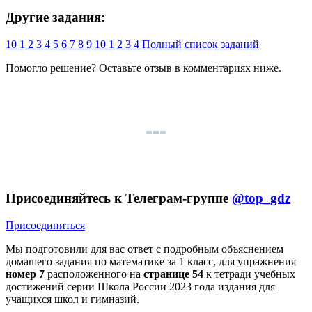
Другие задания:
10
1
2
3
4
5
6
7
8
9
10
1
2
3
4
Полный список заданий
Помогло решение? Оставьте
отзыв
в комментариях ниже.
Присоединяйтесь к Телеграм-группе
@top_gdz
Присоединиться
Мы подготовили для вас ответ c подробным объяснением
домашего задания по математике за 1 класс, для упражнения
номер 7
расположенного на
странице 54
к тетради учебных
достижений серии Школа России 2023 года издания для
учащихся школ и гимназий.