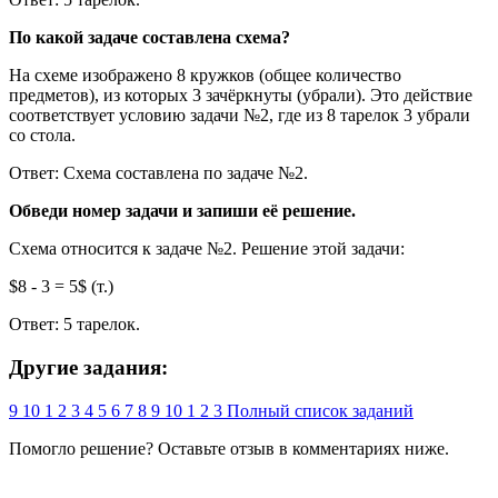
По какой задаче составлена схема?
На схеме изображено 8 кружков (общее количество
предметов), из которых 3 зачёркнуты (убрали). Это действие
соответствует условию задачи №2, где из 8 тарелок 3 убрали
со стола.
Ответ: Схема составлена по задаче №2.
Обведи номер задачи и запиши её решение.
Схема относится к задаче №2. Решение этой задачи:
$8 - 3 = 5$ (т.)
Ответ: 5 тарелок.
Другие задания:
9
10
1
2
3
4
5
6
7
8
9
10
1
2
3
Полный список заданий
Помогло решение? Оставьте
отзыв
в комментариях ниже.