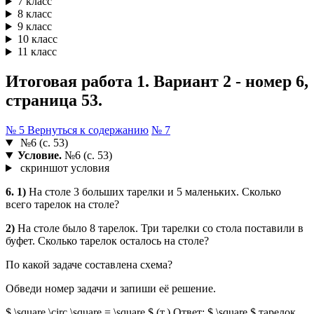
7 класс
8 класс
9 класс
10 класс
11 класс
Итоговая работа 1. Вариант 2 - номер 6,
страница 53.
№ 5
Вернуться к содержанию
№ 7
№6 (с. 53)
Условие.
№6 (с. 53)
скриншот условия
6. 1)
На столе 3 больших тарелки и 5 маленьких. Сколько
всего тарелок на столе?
2)
На столе было 8 тарелок. Три тарелки со стола поставили в
буфет. Сколько тарелок осталось на столе?
По какой задаче составлена схема?
Обведи номер задачи и запиши её решение.
$ \square \circ \square = \square $ (т.) Ответ: $ \square $ тарелок.