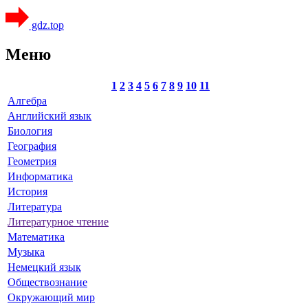
gdz.top
Меню
1
2
3
4
5
6
7
8
9
10
11
Алгебра
Английский язык
Биология
География
Геометрия
Информатика
История
Литература
Литературное чтение
Математика
Музыка
Немецкий язык
Обществознание
Окружающий мир