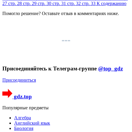
27
стр. 28
стр. 29
стр. 30
стр. 31
стр. 32
стр. 33
К содержанию
Помогло решение? Оставьте
отзыв
в комментариях ниже.
Присоединяйтесь к Телеграм-группе
@top_gdz
Присоединиться
gdz.top
Популярные предметы
Алгебра
Английский язык
Биология