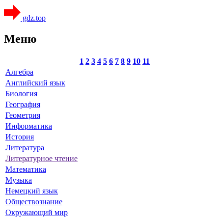
gdz.top
Меню
1
2
3
4
5
6
7
8
9
10
11
Алгебра
Английский язык
Биология
География
Геометрия
Информатика
История
Литература
Литературное чтение
Математика
Музыка
Немецкий язык
Обществознание
Окружающий мир