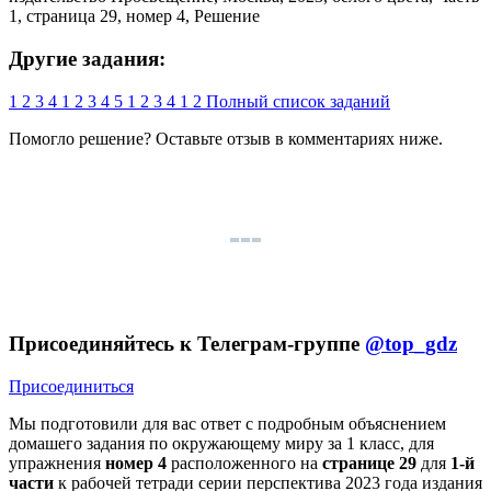
Другие задания:
1
2
3
4
1
2
3
4
5
1
2
3
4
1
2
Полный список заданий
Помогло решение? Оставьте
отзыв
в комментариях ниже.
Присоединяйтесь к Телеграм-группе
@top_gdz
Присоединиться
Мы подготовили для вас ответ c подробным объяснением
домашего задания по окружающему миру за 1 класс, для
упражнения
номер 4
расположенного на
странице 29
для
1-й
части
к рабочей тетради серии перспектива 2023 года издания