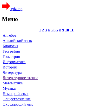
gdz.top
Меню
1
2
3
4
5
6
7
8
9
10
11
Алгебра
Английский язык
Биология
География
Геометрия
Информатика
История
Литература
Литературное чтение
Математика
Музыка
Немецкий язык
Обществознание
Окружающий мир