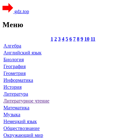
gdz.top
Меню
1
2
3
4
5
6
7
8
9
10
11
Алгебра
Английский язык
Биология
География
Геометрия
Информатика
История
Литература
Литературное чтение
Математика
Музыка
Немецкий язык
Обществознание
Окружающий мир