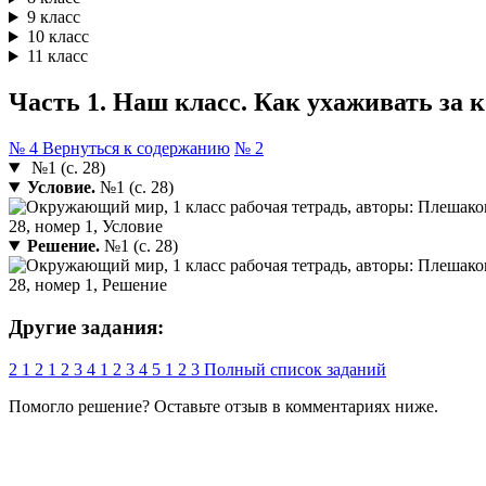
9 класс
10 класс
11 класс
Часть 1. Наш класс. Как ухаживать за 
№ 4
Вернуться к содержанию
№ 2
№1 (с. 28)
Условие.
№1 (с. 28)
Решение.
№1 (с. 28)
Другие задания:
2
1
2
1
2
3
4
1
2
3
4
5
1
2
3
Полный список заданий
Помогло решение? Оставьте
отзыв
в комментариях ниже.