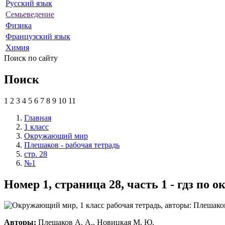
Русский язык
Семьеведение
Физика
Французский язык
Химия
Поиск по сайту
Поиск
1
2
3
4
5
6
7
8
9
10
11
Главная
1 класс
Окружающий мир
Плешаков - рабочая тетрадь
стр. 28
№1
Номер 1, страница 28, часть 1 - гдз п
Авторы:
Плешаков А. А., Новицкая М. Ю.