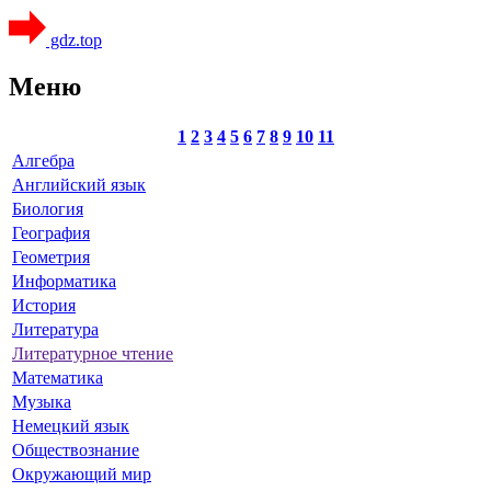
gdz.top
Меню
1
2
3
4
5
6
7
8
9
10
11
Алгебра
Английский язык
Биология
География
Геометрия
Информатика
История
Литература
Литературное чтение
Математика
Музыка
Немецкий язык
Обществознание
Окружающий мир