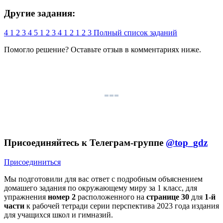
Другие задания:
4
1
2
3
4
5
1
2
3
4
1
2
1
2
3
Полный список заданий
Помогло решение? Оставьте
отзыв
в комментариях ниже.
Присоединяйтесь к Телеграм-группе
@top_gdz
Присоединиться
Мы подготовили для вас ответ c подробным объяснением
домашего задания по окружающему миру за 1 класс, для
упражнения
номер 2
расположенного на
странице 30
для
1-й
части
к рабочей тетради серии перспектива 2023 года издания
для учащихся школ и гимназий.