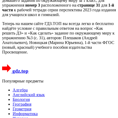
домашего задания по окружающему миру за 1 класс, для
упражнения
номер 3
расположенного на
странице 31
для
1-й
части
к рабочей тетради серии перспектива 2023 года издания
для учащихся школ и гимназий.
Теперь на нашем сайте ГДЗ.ТОП вы всегда легко и бесплатно
найдёте условие с правильным ответом на вопрос «Как
решить ДЗ» и «Как сделать» задание по окружающему миру к
упражнению №3 (с. 31), авторов: Плешаков (Андрей
Анатольевич), Новицкая (Марина Юрьевна), 1-й части ФГОС
(новый, красный) учебного пособия издательства
Просвещение.
gdz.top
Популярные предметы
Алгебра
Английский язык
Биология
География
Геометрия
Информатика