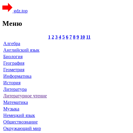
gdz.top
Меню
1
2
3
4
5
6
7
8
9
10
11
Алгебра
Английский язык
Биология
География
Геометрия
Информатика
История
Литература
Литературное чтение
Математика
Музыка
Немецкий язык
Обществознание
Окружающий мир