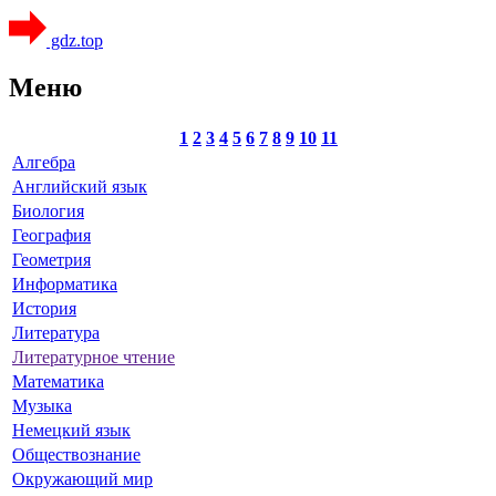
gdz.top
Меню
1
2
3
4
5
6
7
8
9
10
11
Алгебра
Английский язык
Биология
География
Геометрия
Информатика
История
Литература
Литературное чтение
Математика
Музыка
Немецкий язык
Обществознание
Окружающий мир