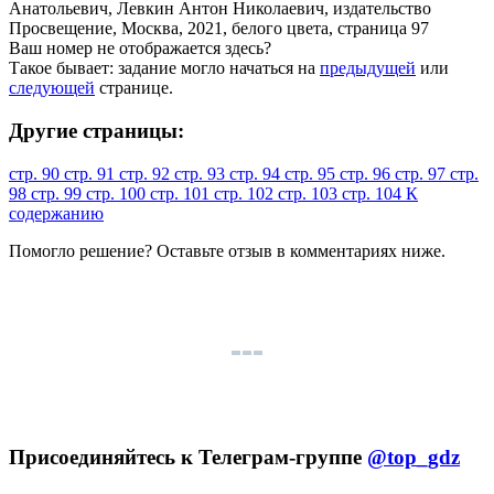
Ваш номер не отображается здесь?
Такое бывает: задание могло начаться на
предыдущей
или
следующей
странице.
Другие страницы:
стр. 90
стр. 91
стр. 92
стр. 93
стр. 94
стр. 95
стр. 96
стр. 97
стр.
98
стр. 99
стр. 100
стр. 101
стр. 102
стр. 103
стр. 104
К
содержанию
Помогло решение? Оставьте
отзыв
в комментариях ниже.
Присоединяйтесь к Телеграм-группе
@top_gdz