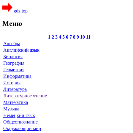
gdz.top
Меню
1
2
3
4
5
6
7
8
9
10
11
Алгебра
Английский язык
Биология
География
Геометрия
Информатика
История
Литература
Литературное чтение
Математика
Музыка
Немецкий язык
Обществознание
Окружающий мир