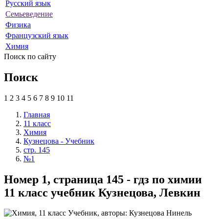
Русский язык
Семьеведение
Физика
Французский язык
Химия
Поиск по сайту
Поиск
1
2
3
4
5
6
7
8
9
10
11
Главная
11 класс
Химия
Кузнецова - Учебник
стр. 145
№1
Номер 1, страница 145 - гдз по химии
11 класс учебник Кузнецова, Левкин