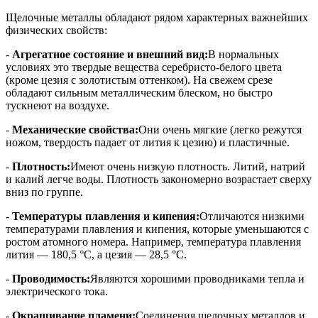
Щелочные металлы обладают рядом характерных важнейших
физических свойств:
-
Агрегатное состояние и внешний вид:
В нормальных
условиях это твердые вещества серебристо-белого цвета
(кроме цезия с золотистым оттенком). На свежем срезе
обладают сильным металлическим блеском, но быстро
тускнеют на воздухе.
-
Механические свойства:
Они очень мягкие (легко режутся
ножом, твердость падает от лития к цезию) и пластичные.
-
Плотность:
Имеют очень низкую плотность. Литий, натрий
и калий легче воды. Плотность закономерно возрастает сверху
вниз по группе.
-
Температуры плавления и кипения:
Отличаются низкими
температурами плавления и кипения, которые уменьшаются с
ростом атомного номера. Например, температура плавления
лития — 180,5 °C, а цезия — 28,5 °C.
-
Проводимость:
Являются хорошими проводниками тепла и
электрического тока.
-
Окрашивание пламени:
Соединения щелочных металлов и