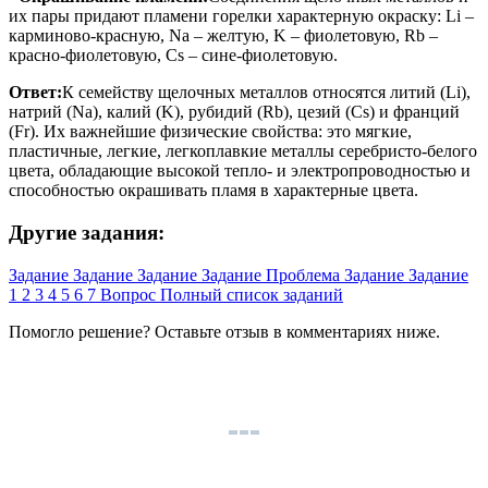
их пары придают пламени горелки характерную окраску: Li –
карминово-красную, Na – желтую, K – фиолетовую, Rb –
красно-фиолетовую, Cs – сине-фиолетовую.
Ответ:
К семейству щелочных металлов относятся литий (Li),
натрий (Na), калий (K), рубидий (Rb), цезий (Cs) и франций
(Fr). Их важнейшие физические свойства: это мягкие,
пластичные, легкие, легкоплавкие металлы серебристо-белого
цвета, обладающие высокой тепло- и электропроводностью и
способностью окрашивать пламя в характерные цвета.
Другие задания:
Задание
Задание
Задание
Задание
Проблема
Задание
Задание
1
2
3
4
5
6
7
Вопрос
Полный список заданий
Помогло решение? Оставьте
отзыв
в комментариях ниже.