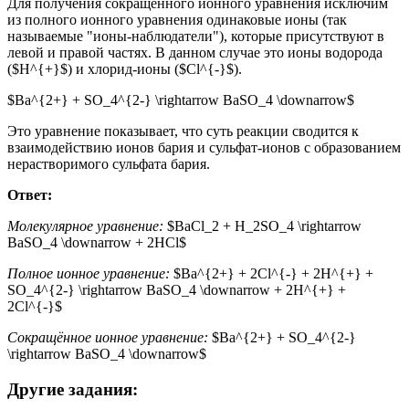
Для получения сокращённого ионного уравнения исключим
из полного ионного уравнения одинаковые ионы (так
называемые "ионы-наблюдатели"), которые присутствуют в
левой и правой частях. В данном случае это ионы водорода
($H^{+}$) и хлорид-ионы ($Cl^{-}$).
$Ba^{2+} + SO_4^{2-} \rightarrow BaSO_4 \downarrow$
Это уравнение показывает, что суть реакции сводится к
взаимодействию ионов бария и сульфат-ионов с образованием
нерастворимого сульфата бария.
Ответ:
Молекулярное уравнение:
$BaCl_2 + H_2SO_4 \rightarrow
BaSO_4 \downarrow + 2HCl$
Полное ионное уравнение:
$Ba^{2+} + 2Cl^{-} + 2H^{+} +
SO_4^{2-} \rightarrow BaSO_4 \downarrow + 2H^{+} +
2Cl^{-}$
Сокращённое ионное уравнение:
$Ba^{2+} + SO_4^{2-}
\rightarrow BaSO_4 \downarrow$
Другие задания: