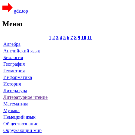
gdz.top
Меню
1
2
3
4
5
6
7
8
9
10
11
Алгебра
Английский язык
Биология
География
Геометрия
Информатика
История
Литература
Литературное чтение
Математика
Музыка
Немецкий язык
Обществознание
Окружающий мир