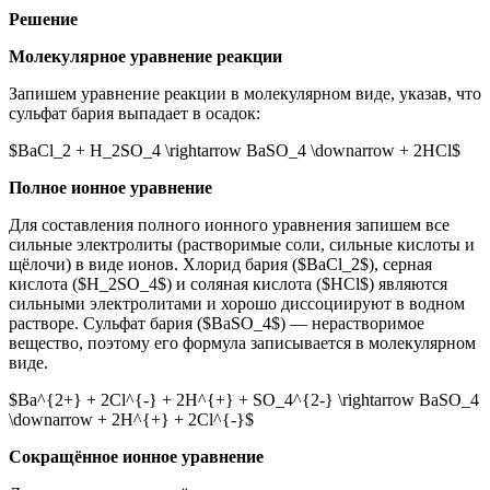
Решение
Молекулярное уравнение реакции
Запишем уравнение реакции в молекулярном виде, указав, что
сульфат бария выпадает в осадок:
$BaCl_2 + H_2SO_4 \rightarrow BaSO_4 \downarrow + 2HCl$
Полное ионное уравнение
Для составления полного ионного уравнения запишем все
сильные электролиты (растворимые соли, сильные кислоты и
щёлочи) в виде ионов. Хлорид бария ($BaCl_2$), серная
кислота ($H_2SO_4$) и соляная кислота ($HCl$) являются
сильными электролитами и хорошо диссоциируют в водном
растворе. Сульфат бария ($BaSO_4$) — нерастворимое
вещество, поэтому его формула записывается в молекулярном
виде.
$Ba^{2+} + 2Cl^{-} + 2H^{+} + SO_4^{2-} \rightarrow BaSO_4
\downarrow + 2H^{+} + 2Cl^{-}$
Сокращённое ионное уравнение