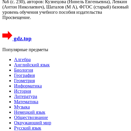
№6 (с. 230), авторов: Кузнецова (Нинель Евгеньевна), Левкин
(Антон Николаевич), Шаталов (М А), ФГОС (старый) базовый
уровень обучения учебного пособия издательства
Просвещение.
gdz.top
Популярные предметы
Алгебра
Английский язык
Биология
География
Геометрия
Информатика
История
Литература
Математика
Музыка
Немецкий язык
Обществознание
Окружающий мир
Русский язык