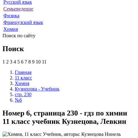
Русский язык
Семьеведение
Физика
Французский язык
Химия
Поиск по сайту
Поиск
1
2
3
4
5
6
7
8
9
10
11
Главная
11 класс
Химия
Кузнецова - Учебник
стр. 230
№6
Номер 6, страница 230 - гдз по химии
11 класс учебник Кузнецова, Левкин