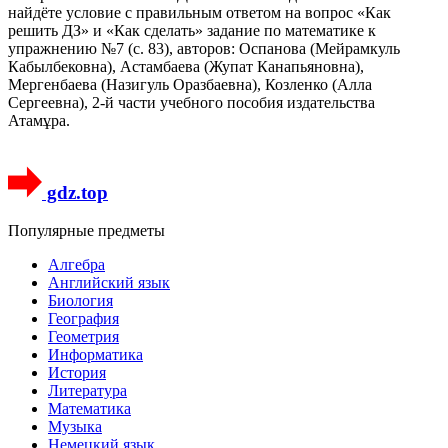
найдёте условие с правильным ответом на вопрос «Как
решить ДЗ» и «Как сделать» задание по математике к
упражнению №7 (с. 83), авторов: Оспанова (Мейрамкуль
Кабылбековна), Астамбаева (Жупат Канапьяновна),
Мергенбаева (Назигуль Оразбаевна), Козленко (Алла
Сергеевна), 2-й части учебного пособия издательства
Атамұра.
gdz.top
Популярные предметы
Алгебра
Английский язык
Биология
География
Геометрия
Информатика
История
Литература
Математика
Музыка
Немецкий язык