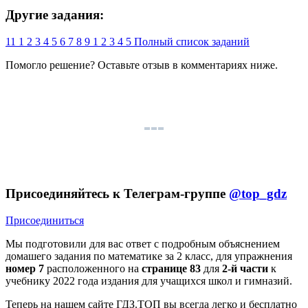
Другие задания:
11
1
2
3
4
5
6
7
8
9
1
2
3
4
5
Полный список заданий
Помогло решение? Оставьте
отзыв
в комментариях ниже.
Присоединяйтесь к Телеграм-группе
@top_gdz
Присоединиться
Мы подготовили для вас ответ c подробным объяснением
домашего задания по математике за 2 класс, для упражнения
номер 7
расположенного на
странице 83
для
2-й части
к
учебнику 2022 года издания для учащихся школ и гимназий.
Теперь на нашем сайте ГДЗ.ТОП вы всегда легко и бесплатно