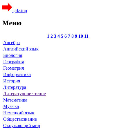
gdz.top
Меню
1
2
3
4
5
6
7
8
9
10
11
Алгебра
Английский язык
Биология
География
Геометрия
Информатика
История
Литература
Литературное чтение
Математика
Музыка
Немецкий язык
Обществознание
Окружающий мир