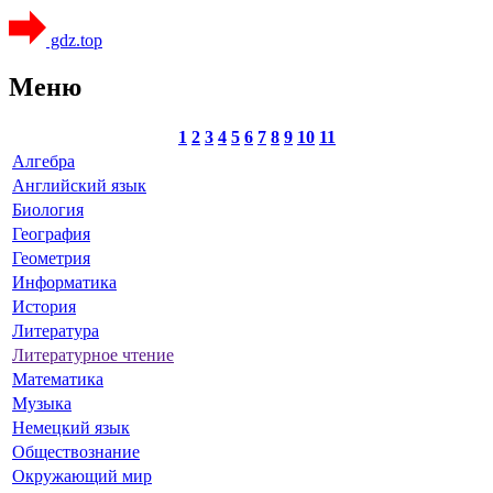
gdz.top
Меню
1
2
3
4
5
6
7
8
9
10
11
Алгебра
Английский язык
Биология
География
Геометрия
Информатика
История
Литература
Литературное чтение
Математика
Музыка
Немецкий язык
Обществознание
Окружающий мир