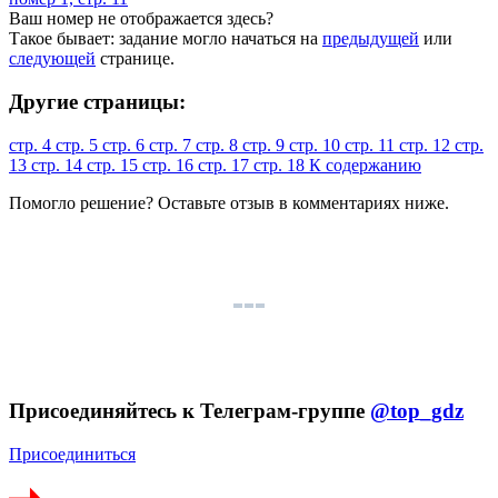
Ваш номер не отображается здесь?
Такое бывает: задание могло начаться на
предыдущей
или
следующей
странице.
Другие страницы:
стр. 4
стр. 5
стр. 6
стр. 7
стр. 8
стр. 9
стр. 10
стр. 11
стр. 12
стр.
13
стр. 14
стр. 15
стр. 16
стр. 17
стр. 18
К содержанию
Помогло решение? Оставьте
отзыв
в комментариях ниже.
Присоединяйтесь к Телеграм-группе
@top_gdz
Присоединиться