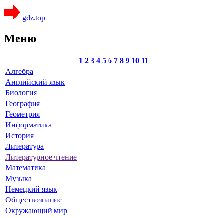
gdz.top
Меню
1
2
3
4
5
6
7
8
9
10
11
Алгебра
Английский язык
Биология
География
Геометрия
Информатика
История
Литература
Литературное чтение
Математика
Музыка
Немецкий язык
Обществознание
Окружающий мир