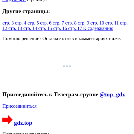
Другие страницы:
стр. 3
стр. 4
стр. 5
стр. 6
стр. 7
стр. 8
стр. 9
стр. 10
стр. 11
стр.
12
стр. 13
стр. 14
стр. 15
стр. 16
стр. 17
К содержанию
Помогло решение? Оставьте
отзыв
в комментариях ниже.
Присоединяйтесь к Телеграм-группе
@top_gdz
Присоединиться
gdz.top