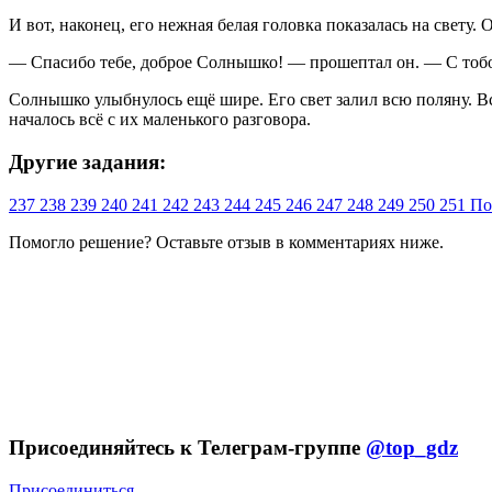
И вот, наконец, его нежная белая головка показалась на свету.
— Спасибо тебе, доброе Солнышко! — прошептал он. — С тобо
Солнышко улыбнулось ещё шире. Его свет залил всю поляну. В
началось всё с их маленького разговора.
Другие задания:
237
238
239
240
241
242
243
244
245
246
247
248
249
250
251
По
Помогло решение? Оставьте
отзыв
в комментариях ниже.
Присоединяйтесь к Телеграм-группе
@top_gdz
Присоединиться