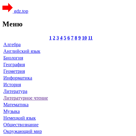
gdz.top
Меню
1
2
3
4
5
6
7
8
9
10
11
Алгебра
Английский язык
Биология
География
Геометрия
Информатика
История
Литература
Литературное чтение
Математика
Музыка
Немецкий язык
Обществознание
Окружающий мир