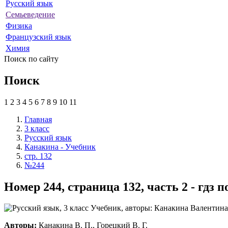
Русский язык
Семьеведение
Физика
Французский язык
Химия
Поиск по сайту
Поиск
1
2
3
4
5
6
7
8
9
10
11
Главная
3 класс
Русский язык
Канакина - Учебник
стр. 132
№244
Номер 244, страница 132, часть 2 - гдз
Авторы:
Канакина В. П., Горецкий В. Г.