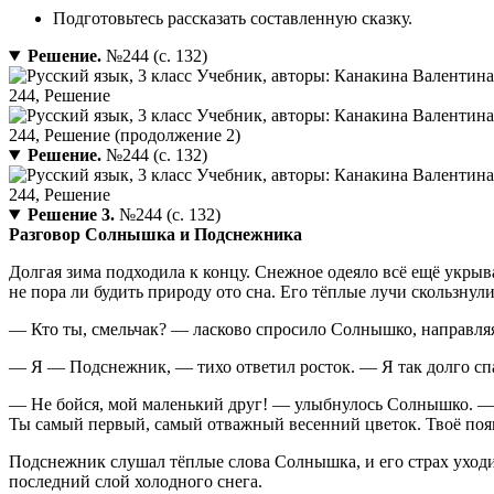
Подготовьтесь рассказать составленную сказку.
Решение.
№244 (с. 132)
Решение.
№244 (с. 132)
Решение 3.
№244 (с. 132)
Разговор Солнышка и Подснежника
Долгая зима подходила к концу. Снежное одеяло всё ещё укрыв
не пора ли будить природу ото сна. Его тёплые лучи скользну
— Кто ты, смельчак? — ласково спросило Солнышко, направляя
— Я — Подснежник, — тихо ответил росток. — Я так долго спал
— Не бойся, мой маленький друг! — улыбнулось Солнышко. — Я 
Ты самый первый, самый отважный весенний цветок. Твоё появ
Подснежник слушал тёплые слова Солнышка, и его страх уходил.
последний слой холодного снега.