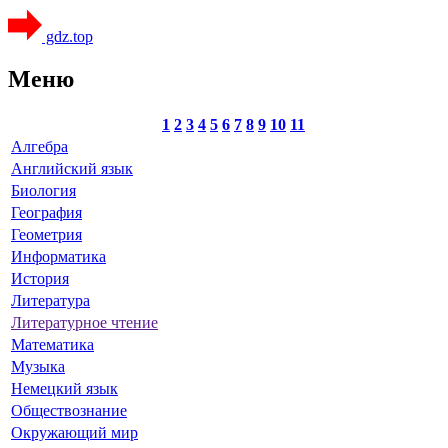
gdz.top
Меню
1
2
3
4
5
6
7
8
9
10
11
Алгебра
Английский язык
Биология
География
Геометрия
Информатика
История
Литература
Литературное чтение
Математика
Музыка
Немецкий язык
Обществознание
Окружающий мир