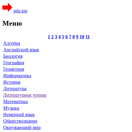
gdz.top
Меню
1
2
3
4
5
6
7
8
9
10
11
Алгебра
Английский язык
Биология
География
Геометрия
Информатика
История
Литература
Литературное чтение
Математика
Музыка
Немецкий язык
Обществознание
Окружающий мир