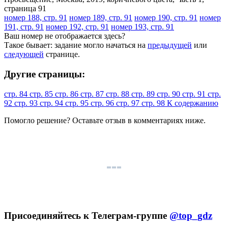
номер 188, стр. 91
номер 189, стр. 91
номер 190, стр. 91
номер
191, стр. 91
номер 192, стр. 91
номер 193, стр. 91
Ваш номер не отображается здесь?
Такое бывает: задание могло начаться на
предыдущей
или
следующей
странице.
Другие страницы:
стр. 84
стр. 85
стр. 86
стр. 87
стр. 88
стр. 89
стр. 90
стр. 91
стр.
92
стр. 93
стр. 94
стр. 95
стр. 96
стр. 97
стр. 98
К содержанию
Помогло решение? Оставьте
отзыв
в комментариях ниже.
Присоединяйтесь к Телеграм-группе
@top_gdz